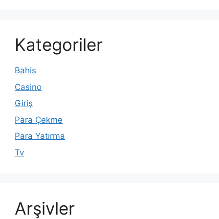
Kategoriler
Bahis
Casino
Giriş
Para Çekme
Para Yatırma
Tv
Arşivler