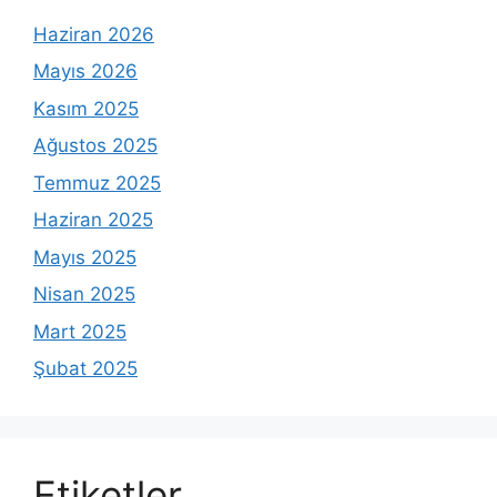
Haziran 2026
Mayıs 2026
Kasım 2025
Ağustos 2025
Temmuz 2025
Haziran 2025
Mayıs 2025
Nisan 2025
Mart 2025
Şubat 2025
Etiketler