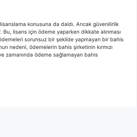
n lisanslama konusuna da daldı. Ancak güvenilirlik
. Bu, lisans için ödeme yaparken dikkate alınması
 ödemeleri sorunsuz bir şekilde yapmayan bir bahis
un nedeni, ödemelerin bahis şirketinin kırmızı
dil ve zamanında ödeme sağlamayan bahis