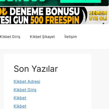
Kikbet Giriş
Kikbet Şikayet
İletişim
Son Yazılar
Kikbet Adresi
Kikbet Giriş
Kikbet
Kikbet