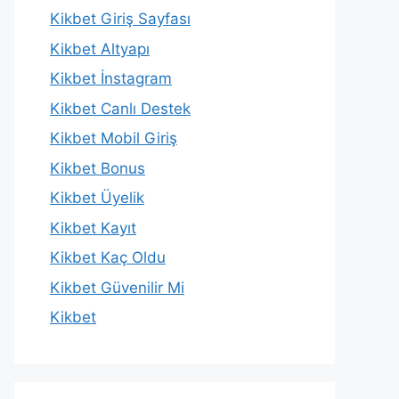
Kikbet Giriş Sayfası
Kikbet Altyapı
Kikbet İnstagram
Kikbet Canlı Destek
Kikbet Mobil Giriş
Kikbet Bonus
Kikbet Üyelik
Kikbet Kayıt
Kikbet Kaç Oldu
Kikbet Güvenilir Mi
Kikbet