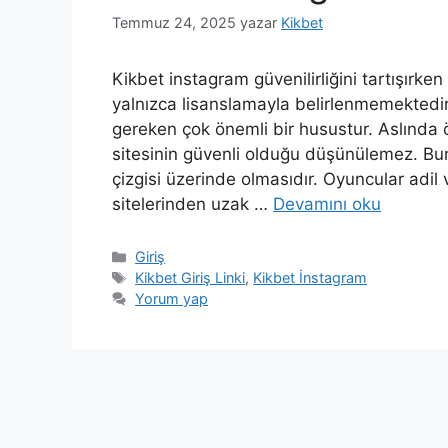
Temmuz 24, 2025
yazar
Kikbet
Kikbet instagram güvenilirliğini tartışırke
yalnızca lisanslamayla belirlenmemektedir
gereken çok önemli bir husustur. Aslında
sitesinin güvenli olduğu düşünülemez. Bun
çizgisi üzerinde olmasıdır. Oyuncular a
sitelerinden uzak …
Devamını oku
Kategoriler
Giriş
Etiketler
Kikbet Giriş Linki
,
Kikbet İnstagram
Yorum yap