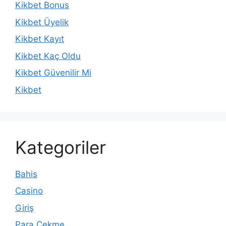
Kikbet Bonus
Kikbet Üyelik
Kikbet Kayıt
Kikbet Kaç Oldu
Kikbet Güvenilir Mi
Kikbet
Kategoriler
Bahis
Casino
Giriş
Para Çekme