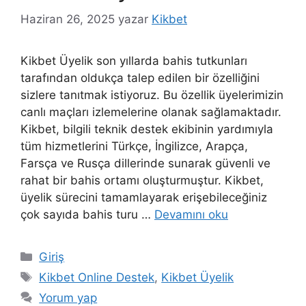
Haziran 26, 2025
yazar
Kikbet
Kikbet Üyelik son yıllarda bahis tutkunları
tarafından oldukça talep edilen bir özelliğini
sizlere tanıtmak istiyoruz. Bu özellik üyelerimizin
canlı maçları izlemelerine olanak sağlamaktadır.
Kikbet, bilgili teknik destek ekibinin yardımıyla
tüm hizmetlerini Türkçe, İngilizce, Arapça,
Farsça ve Rusça dillerinde sunarak güvenli ve
rahat bir bahis ortamı oluşturmuştur. Kikbet,
üyelik sürecini tamamlayarak erişebileceğiniz
çok sayıda bahis turu …
Devamını oku
Kategoriler
Giriş
Etiketler
Kikbet Online Destek
,
Kikbet Üyelik
Yorum yap