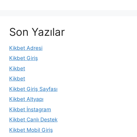
Son Yazılar
Kikbet Adresi
Kikbet Giriş
Kikbet
Kikbet
Kikbet Giriş Sayfası
Kikbet Altyapı
Kikbet İnstagram
Kikbet Canlı Destek
Kikbet Mobil Giriş