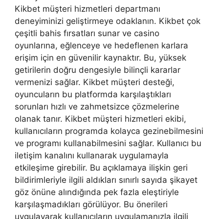
Kikbet müşteri hizmetleri departmanı
deneyiminizi geliştirmeye odaklanın. Kikbet çok
çeşitli bahis fırsatları sunar ve casino
oyunlarına, eğlenceye ve hedeflenen karlara
erişim için en güvenilir kaynaktır. Bu, yüksek
getirilerin doğru dengesiyle bilinçli kararlar
vermenizi sağlar. Kikbet müşteri desteği,
oyuncuların bu platformda karşılaştıkları
sorunları hızlı ve zahmetsizce çözmelerine
olanak tanır. Kikbet müşteri hizmetleri ekibi,
kullanıcıların programda kolayca gezinebilmesini
ve programı kullanabilmesini sağlar. Kullanıcı bu
iletişim kanalını kullanarak uygulamayla
etkileşime girebilir. Bu açıklamaya ilişkin geri
bildirimleriyle ilgili aldıkları sınırlı sayıda şikayet
göz önüne alındığında pek fazla eleştiriyle
karşılaşmadıkları görülüyor. Bu önerileri
uygulayarak kullanıcıların uygulamanızla ilgili