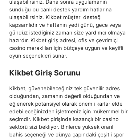
ulaşabilirsiniz. Daha sonra uygulamanın
sunduğu bu canlı destek yardım hatlarına
ulaşabilirsiniz. Kikbet müşteri desteği
kapsamlıdır ve haftanın yedi günü, gece veya
gündüz istediğiniz zaman size yardımcı olmaya
hazırdır. Kikbet giriş adresi, ofis ve çevrimiçi
casino meraklıları için bütçeye uygun ve keyifli
oyun seçenekleri sunar.
Kikbet Giriş Sorunu
Kikbet, güvenebileceğiniz tek güvenilir adres
olduğundan, zamanın değerli olduğundan ve
eğlenerek potansiyel olarak önemli karlar elde
edebileceğinizden işletmeniz için mükemmel bir
seçimdir. Kikbet girişinde kazançlı bir casino
sektörü sizi bekliyor. Binlerce yüksek oranlı
bahis seçeneği ve dünya çapındaki çeşitli spor