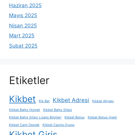
Haziran 2025
Mayıs 2025
Nisan 2025
Mart 2025
Şubat 2025
Etiketler
Kikbet
Kikbet Adresi
Kik Bet
Kikbet Altyapı
Kikbet Bahis Hizmet
Kikbet Bahis Sitesi
Kikbet Bahis Sitesi Lisans Bilgileri
Kikbet Bonus
Kikbet Bonus İşlem
Kikbet Canlı Destek
Kikbet Casino Oyunu
Kikbet Giriş