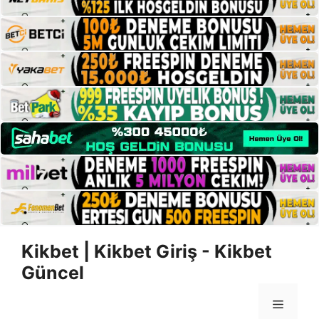
İçeriğe
Kikbet | Kikbet Giriş - Kikbet
atla
Güncel
Menü