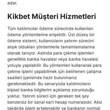
adar.
Kikbet Müşteri Hizmetleri
Tüm katılımcılar ödeme sürecinde kullanılan
ödeme yöntemlerine erişebilir. Üst düzey bir
ödeme sistemi, kullanıcıların yatırım sürecini
alışık oldukları yöntemlerle tamamlamalarına
olanak tanıyor. Aslında para çekme işlemleri
genellikle banka havalesi veya banka havalesi
yoluyla yapılabilir. Bu yöntemleri kullanarak para
çekme işlemi yapabilmek için belirlenen çalışma
saatleri içerisinde hazır bulunmanız
gerekmektedir. Bu senaryoda katılımcıların
kişisel banka bilgilerini açıklama zorunluluğu
yoktur. Yatırım süreci için gereken tek şey
benzersiz bir sanal kart hesap numarasıdır. Aksi
takdirde işlem ertelenebilir ve bankanın normal