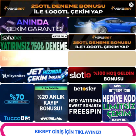
×
KIKBET GİRİŞ İÇİN TIKLAYINIZ!