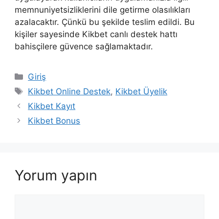
memnuniyetsizliklerini dile getirme olasılıkları
azalacaktır. Çünkü bu şekilde teslim edildi. Bu
kişiler sayesinde Kikbet canlı destek hattı
bahisçilere güvence sağlamaktadır.
Kategoriler
Giriş
Etiketler
Kikbet Online Destek
,
Kikbet Üyelik
Kikbet Kayıt
Kikbet Bonus
Yorum yapın
Yorum